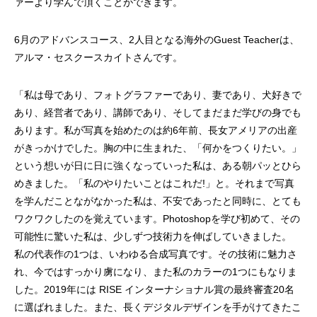
ァーより学んで頂くことができます。
6月のアドバンスコース、2人目となる海外のGuest Teacherは、
アルマ・セスクースカイトさんです。
「私は母であり、フォトグラファーであり、妻であり、犬好きで
あり、経営者であり、講師であり、そしてまだまだ学びの身でも
あります。私が写真を始めたのは約6年前、長女アメリアの出産
がきっかけでした。胸の中に生まれた、「何かをつくりたい。」
という想いが日に日に強くなっていった私は、ある朝パッとひら
めきました。「私のやりたいことはこれだ!」と。それまで写真
を学んだことながなかった私は、不安であったと同時に、とても
ワクワクしたのを覚えています。Photoshopを学び初めて、その
可能性に驚いた私は、少しずつ技術力を伸ばしていきました。
私の代表作の1つは、いわゆる合成写真です。その技術に魅力さ
れ、今ではすっかり虜になり、また私のカラーの1つにもなりま
した。2019年には RISE インターナショナル賞の最終審査20名
に選ばれました。また、長くデジタルデザインを手がけてきたこ