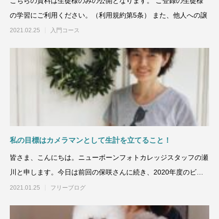
こちらの資料は生徒様のみの公開となります。 ご登録の生徒様
の学習にご利用ください。（利用規約第5条） また、他人への譲
2021.02.25
入門コース
私の目標はカメラマンとして生計を立てること！
皆さま、こんにちは。ニューボーンフォトカレッジスタッフの瀬
川と申します。今日は前回の保咲さんに続き、2020年度のビギ
ナーコースより、当カ
2021.01.25
フリーブログ