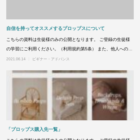
自信を持ってオススメするプロップスについて
こちらの資料は生徒様のみの公開となります。 ご登録の生徒様
の学習にご利用ください。（利用規約第5条） また、他人への譲
渡、コピ
2021.06.14
ビギナー・アドバンス
「プロップス購入先一覧」