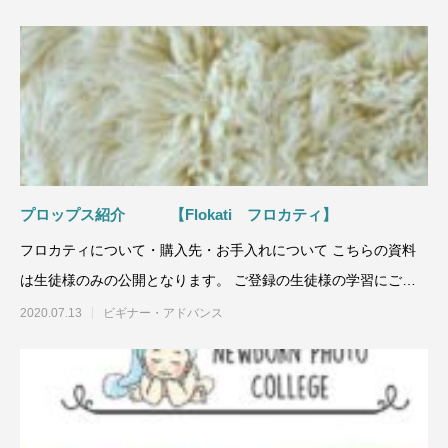
プロップス紹介 【Flokati フロカティ】
フロカティについて・購入先・お手入れについて こちらの資料
は生徒様のみの公開となります。 ご登録の生徒様の学習にご利
用ください。（
2020.07.13
ビギナー・アドバンス