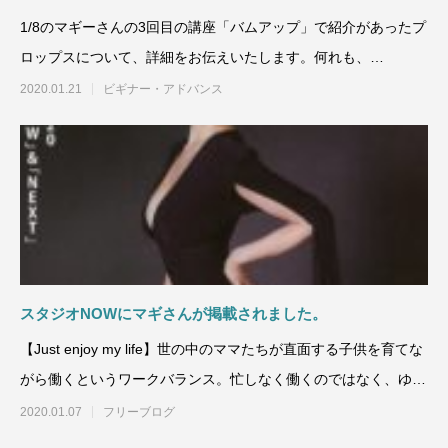
1/8のマギーさんの3回目の講座「バムアップ」で紹介があったプ
ロップスについて、詳細をお伝えいたします。何れも、
AliExpres
2020.01.21
ビギナー・アドバンス
スタジオNOWにマギさんが掲載されました。
【Just enjoy my life】世の中のママたちが直面する子供を育てな
がら働くというワークバランス。忙しなく働くのではなく、ゆっ
く
2020.01.07
フリーブログ