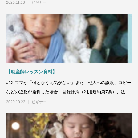
い。（利用
2020.11.13
ビギナー
【助産師レッスン資料】
#12 ママが「何となく元気がない」また、他人への譲渡、コピー
などの違反が発覚した場合、登録抹消（利用規約第7条）、法的
処罰等の対
2020.10.22
ビギナー