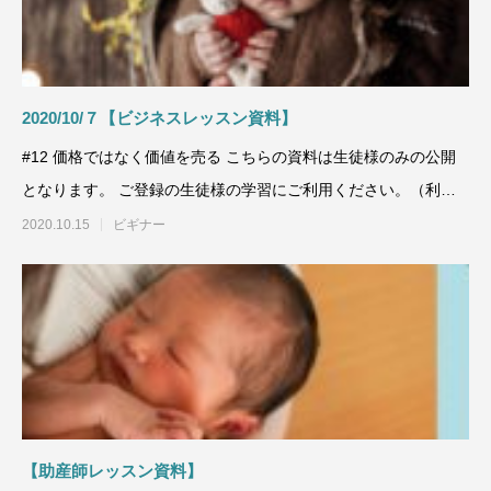
2020/10/７【ビジネスレッスン資料】
#12 価格ではなく価値を売る こちらの資料は生徒様のみの公開
となります。 ご登録の生徒様の学習にご利用ください。（利用
規約第5条
2020.10.15
ビギナー
【助産師レッスン資料】