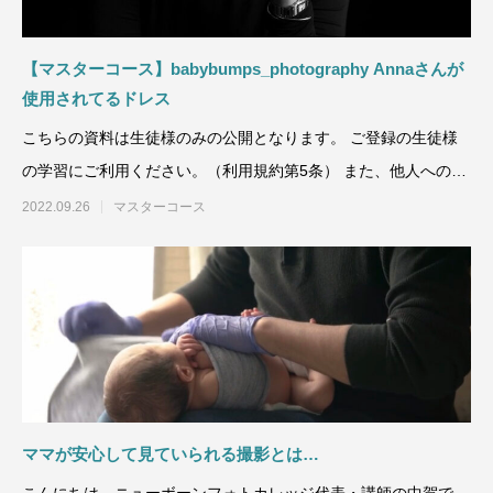
【マスターコース】babybumps_photography Annaさんが
使用されてるドレス
こちらの資料は生徒様のみの公開となります。 ご登録の生徒様
の学習にご利用ください。（利用規約第5条） また、他人への譲
渡、
2022.09.26
マスターコース
ママが安心して見ていられる撮影とは…
こんにちは。ニューボーンフォトカレッジ代表・講師の中賀で