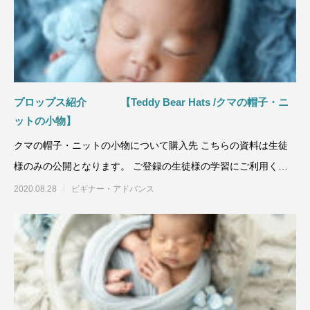
プロップス紹介 【Teddy Bear Hats /クマの帽子・ニ
ットの小物】
クマの帽子・ニットの小物について購入先 こちらの資料は生徒
様のみの公開となります。 ご登録の生徒様の学習にご利用くだ
さい。
2020.08.28
ビギナー・アドバンス