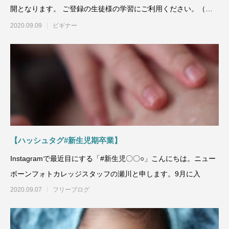
開となります。 ご登録の生徒様の学習にご利用ください。（利
用
2020.09.09
ビギナー
【ハッシュタグ#新生児期卒業】
Instagramで最近目にする「#新生児〇〇○」こんにちは。ニュー
ボーンフォトカレッジスタッフの瀬川と申します。9月に入
2020.09.07
フリーブログ