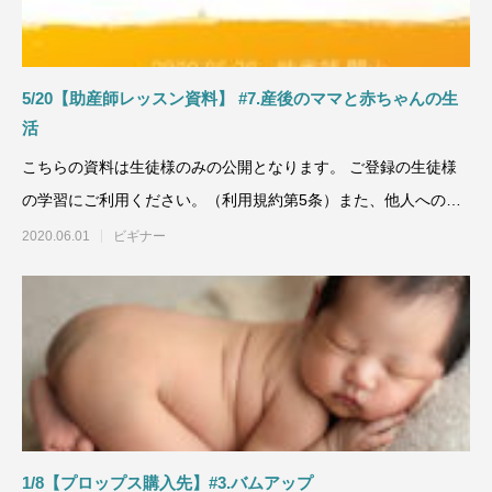
5/20【助産師レッスン資料】 #7.産後のママと赤ちゃんの生
活
こちらの資料は生徒様のみの公開となります。 ご登録の生徒様
の学習にご利用ください。（利用規約第5条）また、他人への譲
渡、コピーなど
2020.06.01
ビギナー
1/8【プロップス購入先】#3.バムアップ