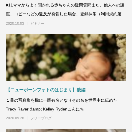
#11ママからよく聞かれる赤ちゃんの疑問質問また、他人への譲
渡、コピーなどの違反が発覚した場合、登録抹消（利用規約第7
条）、法的処
2020.10.03
ビギナー
【ニューボーンフォトのはじまり】後編
１冊の写真集を機に一躍有名となりその名を世界中に広めた
Tracy Raver &amp; Kelley Rydenこんにち
2020.09.28
フリーブログ