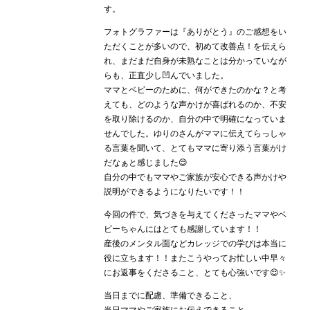
す。
フォトグラファーは『ありがとう』のご感想をい
ただくことが多いので、初めて改善点！を伝えら
れ、まだまだ自身が未熟なことは分かっていなが
らも、正直少し凹んでいました。
ママとベビーのために、何ができたのかな？と考
えても、どのような声かけが喜ばれるのか、不安
を取り除けるのか、自分の中で明確になっていま
せんでした。ゆりのさんがママに伝えてらっしゃ
る言葉を聞いて、とてもママに寄り添う言葉がけ
だなぁと感じました😌
自分の中でもママやご家族が安心できる声かけや
説明ができるようになりたいです！！
今回の件で、気づきを与えてくださったママやベ
ビーちゃんにはとても感謝しています！！
産後のメンタル面などカレッジでの学びは本当に
役に立ちます！！またこうやってお忙しい中早々
にお返事をくださること、とても心強いです😌✨
当日までに配慮、準備できること、