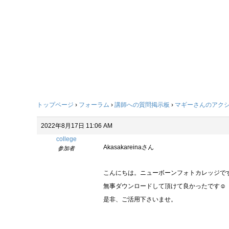
トップページ
›
フォーラム
›
講師への質問掲示板
›
マギーさんのアク
2022年8月17日 11:06 AM
college
Akasakareinaさん
参加者
こんにちは。ニューボーンフォトカレッジで
無事ダウンロードして頂けて良かったです☺︎
是非、ご活用下さいませ。