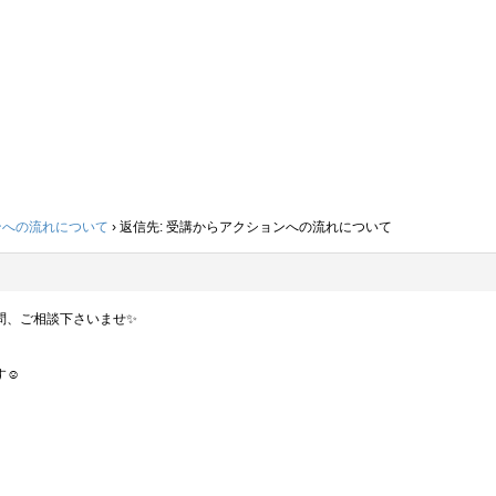
ンへの流れについて
›
返信先: 受講からアクションへの流れについて
問、ご相談下さいませ✨
☺︎