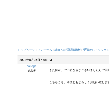
トップページ
›
フォーラム
›
講師への質問掲示板
›
受講からアクショ
2022年8月25日 4:08 PM
college
また何か、ご不明な点がございましたらご質
参加者
こちらこそ、今後ともよろしくお願い致します