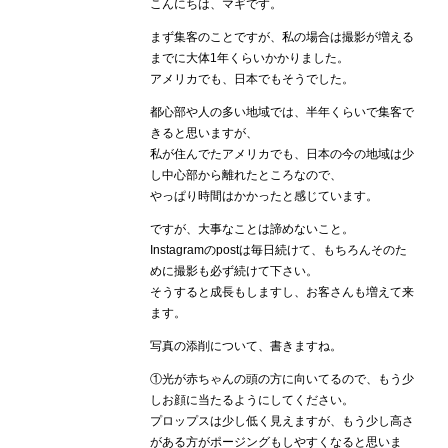
こんにちは、マギです。
まず集客のことですが、私の場合は撮影が増える
までに大体1年くらいかかりました。
アメリカでも、日本でもそうでした。
都心部や人の多い地域では、半年くらいで集客で
きると思いますが、
私が住んでたアメリカでも、日本の今の地域は少
し中心部から離れたところなので、
やっぱり時間はかかったと感じています。
ですが、大事なことは諦めないこと。
Instagramのpostは毎日続けて、もちろんそのた
めに撮影も必ず続けて下さい。
そうすると成長もしますし、お客さんも増えて来
ます。
写真の添削について、書きますね。
①光が赤ちゃんの頭の方に向いてるので、もう少
しお顔に当たるようにしてください。
プロップスは少し低く見えますが、もう少し高さ
がある方がポージングもしやすくなると思いま