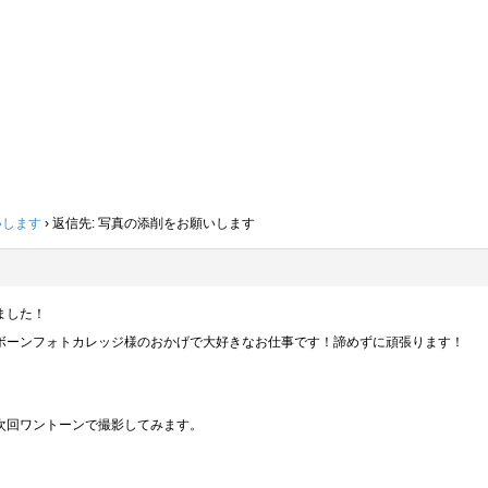
いします
›
返信先: 写真の添削をお願いします
ました！
ボーンフォトカレッジ様のおかげで大好きなお仕事です！諦めずに頑張ります！
次回ワントーンで撮影してみます。