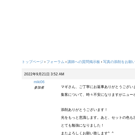
トップページ
›
フォーラム
›
講師への質問掲示板
›
写真の添削をお願
2022年9月21日 3:52 AM
miki06
マギさん、ご丁寧にお返事ありがとうござい
参加者
集客について、時々不安になりますがニュー
添削ありがとうございます！
光をもっと意識します。あと、セットの色も
とても勉強になりました！
またよろしくお願い致します^_^