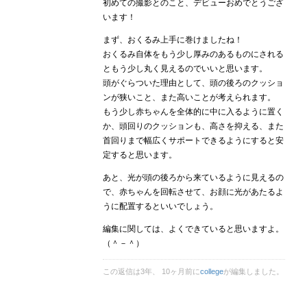
初めての撮影とのこと、デビューおめでとうござ
います！
まず、おくるみ上手に巻けましたね！
おくるみ自体をもう少し厚みのあるものにされる
ともう少し丸く見えるのでいいと思います。
頭がぐらついた理由として、頭の後ろのクッショ
ンが狭いこと、また高いことが考えられます。
もう少し赤ちゃんを全体的に中に入るように置く
か、頭回りのクッションも、高さを抑える、また
首回りまで幅広くサポートできるようにすると安
定すると思います。
あと、光が頭の後ろから来ているように見えるの
で、赤ちゃんを回転させて、お顔に光があたるよ
うに配置するといいでしょう。
編集に関しては、よくできていると思いますよ。
（＾－＾）
この返信は3年、 10ヶ月前に
college
が編集しました。