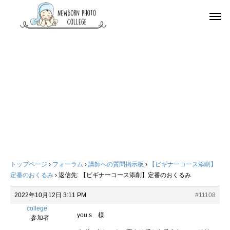
トップページ
›
フォーラム
›
講師への質問掲示板
›
【ビギナーコース添削】
定番のおくるみ
›
返信先: 【ビギナーコース添削】定番のおくるみ
2022年10月12日 3:11 PM
#11108
college
you.s 様
参加者