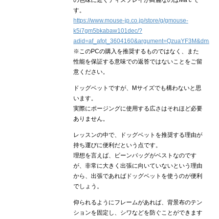
の色味に近くディスプレイが綺麗なのはMaｃで
す。
https://www.mouse-jp.co.jp/store/g/gmouse-
k5i7gm5bkabaw101dec/?
adid=af_afot_3604160&argument=QzuaYF3M&dmai=a
※このPCの購入を推奨するものではなく、また
性能を保証する意味での返答ではないことをご留
意ください。
ドッグベットですが、Mサイズでも構わないと思
います。
実際にポージングに使用する広さはそれほど必要
ありません。
レッスンの中で、ドッグベットを推奨する理由が
持ち運びに便利だという点です。
理想を言えば、ビーンバッグがベストなのです
が、非常に大きく出張に向いていないという理由
から、出張であればドッグベットを使うのが便利
でしょう。
仰られるようにフレームがあれば、背景布のテン
ションを固定し、シワなどを防ぐことができます