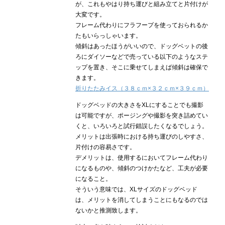
が、これもやはり持ち運びと組み立てと片付けが
大変です。
フレーム代わりにフラフープを使っておられるか
たもいらっしゃいます。
傾斜はあったほうがいいので、ドッグベットの後
ろにダイソーなどで売っている以下のようなステ
ップを置き、そこに乗せてしまえば傾斜は確保で
きます。
折りたたみイス（３８ｃｍ×３２ｃｍ×３９ｃｍ）
ドッグベッドの大きさをXLにすることでも撮影
は可能ですが、ポージングや撮影を突き詰めてい
くと、いろいろと試行錯誤したくなるでしょう。
メリットは出張時における持ち運びのしやすさ、
片付けの容易さです。
デメリットは、使用するにおいてフレーム代わり
になるものや、傾斜のつけかたなど、工夫が必要
になること。
そういう意味では、XLサイズのドッグベッド
は、メリットを消してしまうことにもなるのでは
ないかと推測致します。