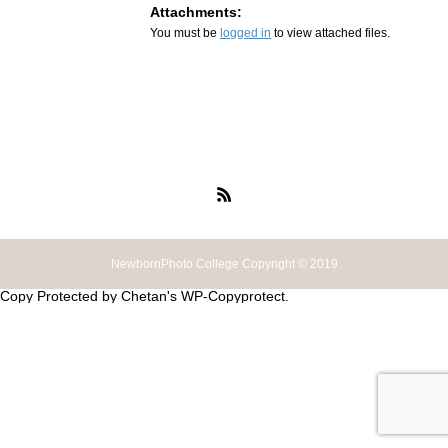
Attachments:
You must be
logged in
to view attached files.
NewbornPhoto College Copyright © 2019
Copy Protected by
Chetan
's
WP-Copyprotect
.