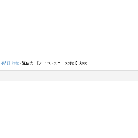
ス添削】頬杖
›
返信先: 【アドバンスコース添削】頬杖