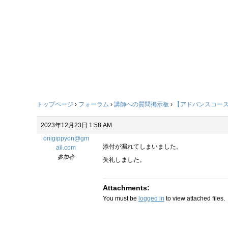
トップページ
›
フォーラム
›
講師への質問掲示板
›
【アドバンスコー
2023年12月23日 1:58 AM
onigippyon@gm
添付が漏れてしまいました。
ail.com
参加者
失礼しました。
Attachments:
You must be
logged in
to view attached files.