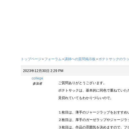
トップページ
›
フォーラム
›
講師への質問掲示板
›
ポテトサックのラ
2023年12月30日 2:29 PM
college
ご質問ありがとうございます。
参加者
ポテトサックは、基本的に同色で重ねていた
見切れていてもわかりづらいので。
１枚目は、薄手のジャージラップをおすすめ
２枚目は、厚手のガーゼラップやジャージラ
３枚目は、作品の雰囲気を決めますので、フ