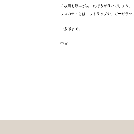
３枚目も厚みがあったほうが良いでしょう。
フロカティとはニットラップや、ガーゼラッ
ご参考まで。
中賀