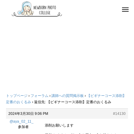
トップページ
›
フォーラム
›
講師への質問掲示板
›
【ビギナーコース添削】
定番のおくるみ
›
返信先: 【ビギナーコース添削】定番のおくるみ
2024年3月30日 9:06 PM
#14130
@aya_02_11_
添削お願いします
参加者