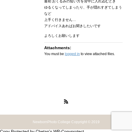
最初 おくるみの短い方を背中に入れ込むとき
ゆるくなってしまったり、手が隠れすぎてしまう
など
上手く行きません…
アドバイスあればお聞きしたいです
よろしくお願いします
Attachments:
You must be
logged in
to view attached files.
NewbornPhoto College Copyright © 2019
Copy Protected by
Chetan
's
WP-Copyprotect
.