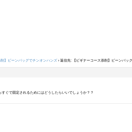
添削】ビーンバッグでチンオンハンズ
›
返信先: 【ビギナーコース添削】ビーンバッ
っすぐで固定されるためにはどうしたらいいでしょうか？？