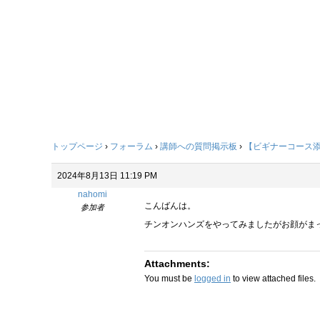
トップページ
›
フォーラム
›
講師への質問掲示板
›
【ビギナーコース
2024年8月13日 11:19 PM
nahomi
こんばんは。
参加者
チンオンハンズをやってみましたがお顔がま
Attachments:
You must be
logged in
to view attached files.