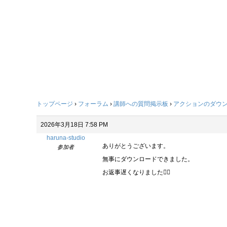
トップページ
›
フォーラム
›
講師への質問掲示板
›
アクションのダウ
2026年3月18日 7:58 PM
haruna-studio
ありがとうございます。
参加者
無事にダウンロードできました。
お返事遅くなりました🙇‍♀️