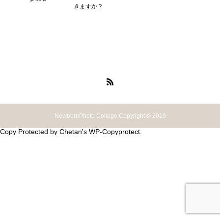
きますか？
NewbornPhoto College Copyright © 2019
Copy Protected by
Chetan
's
WP-Copyprotect
.