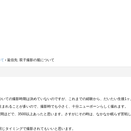
いて
›
返信先: 双子撮影の籠について
ついての撮影時期は決めていないのですが、これまでの経験から、だいたい生後1ヶ
生まれることが多いので、撮影時でも小さく、十分ニューボーンらしく撮れます。
間ほどで、3500以上あったと思います。さすがにその時は、なかなか眠らず苦戦
同じタイミングで撮影されてもいいと思います。