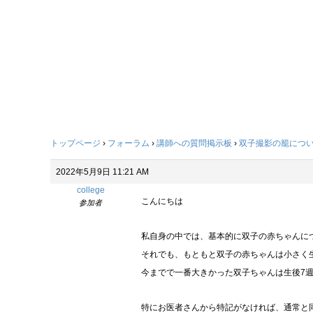
トップページ
›
フォーラム
›
講師への質問掲示板
›
双子撮影の籠につ
2022年5月9日 11:21 AM
college
こんにちは
参加者
私自身の中では、基本的に双子の赤ちゃんに
それでも、もともと双子の赤ちゃんは小さく
今までで一番大きかった双子ちゃんは生後7週
特にお医者さんから特記がなければ、通常と