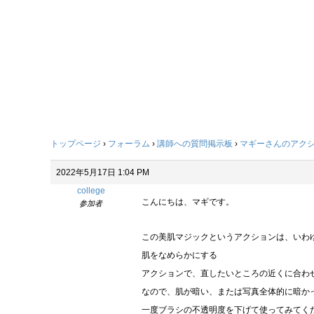
トップページ
›
フォーラム
›
講師への質問掲示板
›
マギーさんのアク
2022年5月17日 1:04 PM
college
こんにちは、マギです。
参加者
この美肌マジックというアクションは、いわ
肌をなめらかにする
アクションで、直したいところの近くに合わ
なので、肌が暗い、または写真全体的に暗か
一度ブラシの不透明度を下げて使ってみてく