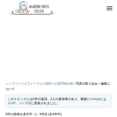
トップページ
›
フォーラム
›
講師への質問掲示板
›
写真の取り込み～編集に
ついて
このトピックには2件の返信、2人の参加者があり、最後に
college
によ
り
4年、 1ヶ月前
に更新されました。
3件の投稿を表示中 - 1 - 3件目 (全3件中)