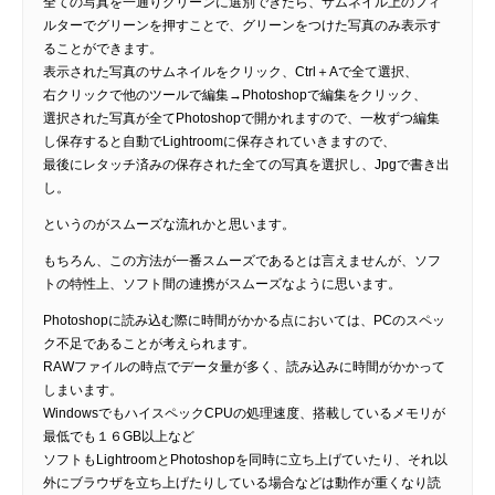
全ての写真を一通りグリーンに選別できたら、サムネイル上のフィ
ルターでグリーンを押すことで、グリーンをつけた写真のみ表示す
ることができます。
表示された写真のサムネイルをクリック、Ctrl＋Aで全て選択、
右クリックで他のツールで編集→Photoshopで編集をクリック、
選択された写真が全てPhotoshopで開かれますので、一枚ずつ編集
し保存すると自動でLightroomに保存されていきますので、
最後にレタッチ済みの保存された全ての写真を選択し、Jpgで書き出
し。
というのがスムーズな流れかと思います。
もちろん、この方法が一番スムーズであるとは言えませんが、ソフ
トの特性上、ソフト間の連携がスムーズなように思います。
Photoshopに読み込む際に時間がかかる点においては、PCのスペッ
ク不足であることが考えられます。
RAWファイルの時点でデータ量が多く、読み込みに時間がかかって
しまいます。
WindowsでもハイスペックCPUの処理速度、搭載しているメモリが
最低でも１６GB以上など
ソフトもLightroomとPhotoshopを同時に立ち上げていたり、それ以
外にブラウザを立ち上げたりしている場合などは動作が重くなり読