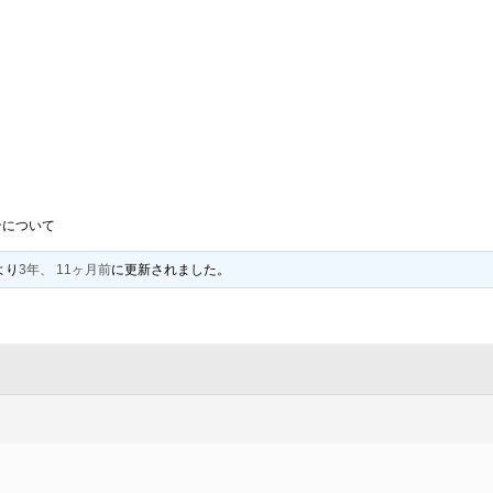
ンについて
より
3年、 11ヶ月前
に更新されました。