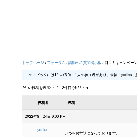
トップページ
›
フォーラム
›
講師への質問掲示板
›
口コミキャンペー
このトピックには1件の返信、1人の参加者があり、最後に
yurika
に
2件の投稿を表示中 - 1 - 2件目 (全2件中)
投稿者
投稿
2022年8月24日 9:00 PM
yurika
いつもお世話になっております。