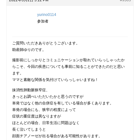
2022年3月2日 5:12 PM
#9303
yurino0114
参加者
ご質問いただきありがとうございます。
助産師ゆりのです。
撮影前にしっかりとコミュニケーションが取れていらっしゃったか
らこそ、今回の疾患についても事前に知ることができたのだと思い
ます。
ママと素敵な関係を気付けていらっしゃいますね！
抹消性肺動脈狭窄症、
きっとお調べいただいたかと思うのですが
単発ではなく他の合併症を有している場合が多くあります。
単発の場合にも、狭窄の程度によって
症状の重症度は異なりますが
ほとんどの場合、日常生活に問題はなく
長く泣いてしまうと
顔面チアノーゼが出る場合がある可能性があります。