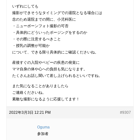
いずれにしても
撮影ができそうなタイミングでの退院となる場合には
念のため退院までの間に、小児科医に
・ニューボーンフォト撮影の可否
・具体的にどういったポージングをするのか
・その際に注意するべきこと
・授乳の調整が可能か
について、できる限り具体的にご確認くださいね。
産後すぐの入院やベビーの疾患の発覚に
ママ自身の体や心への負担も気になります。
たくさんお話し聞いて差し上げられるといいですね。
また気になることがありましたら
ご連絡くださいね。
素敵な撮影になるように応援してます！
2022年3月3日 12:21 PM
#9307
Oguma
参加者