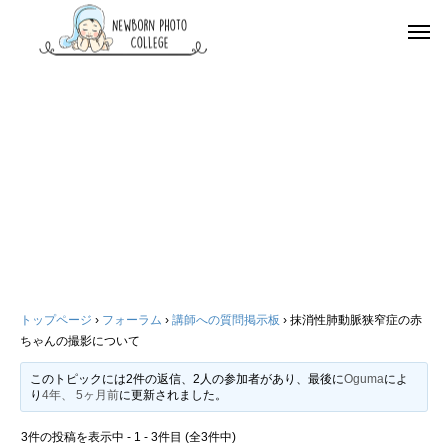
トップページ
›
フォーラム
›
講師への質問掲示板
›
抹消性肺動脈狭窄症の赤
ちゃんの撮影について
このトピックには2件の返信、2人の参加者があり、最後に
Oguma
によ
り
4年、 5ヶ月前
に更新されました。
3件の投稿を表示中 - 1 - 3件目 (全3件中)