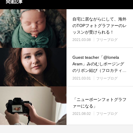
関連記事
自宅に居ながらにして、海外
のTOPフォトグラファーのレ
ッスンが受けられる！
2021.03.08
フリーブログ
Guest teacher「@Ionela
Aram」みのむしポージング
のリボン結び（フロカティと
プロップスを使ったみのむ
2021.03.01
フリーブログ
し）
「ニューボーンフォトグラフ
ァーになる」
2021.08.02
フリーブログ