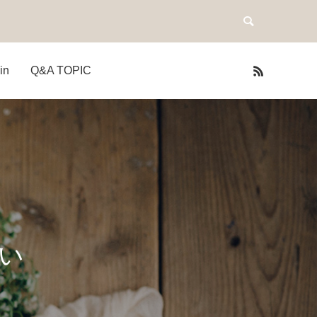
in
Q&A TOPIC
い