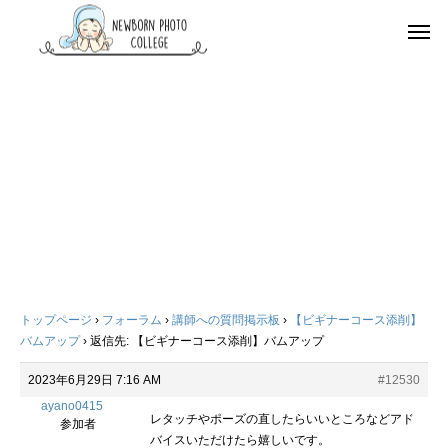
トップページ
›
フォーラム
›
講師への質問掲示板
›
【ビギナーコース添削】
バムアップ
›
返信先: 【ビギナーコース添削】バムアップ
2023年6月29日 7:16 AM
#12530
ayano0415
レタッチやポーズの直したらいいところなどアド
参加者
バイスいただけたら嬉しいです。