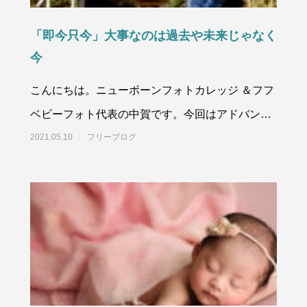
「即今只今」大事なのは過去や未来じゃなく
今
こんにちは。ニューボーンフォトカレッジ ＆フフ
ベビーフォト代表の中賀です。今回はアドバンス
コースの中で、5/10にリリースされる「出張撮影
2021.05.10
フリーブログ