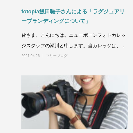
fotopia飯田聡子さんによる「ラグジュアリ
ーブランディングについて」
皆さま、こんにちは。ニューボーンフォトカレッ
ジスタッフの瀬川と申します。当カレッジは、ニ
ューボーンフォトグラファーを目指す方向けの
2021.04.26
フリーブログ