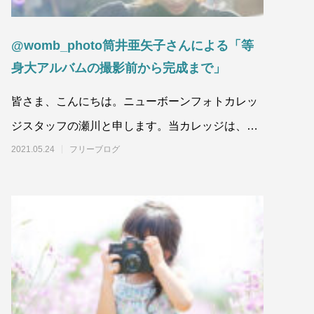
@womb_photo筒井亜矢子さんによる「等
身大アルバムの撮影前から完成まで」
皆さま、こんにちは。ニューボーンフォトカレッ
ジスタッフの瀬川と申します。当カレッジは、ニ
ューボーンフォトグラファーを目指す方向けの
2021.05.24
フリーブログ