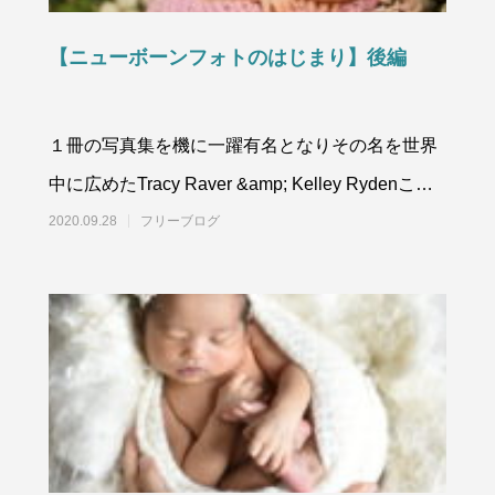
【ニューボーンフォトのはじまり】後編
１冊の写真集を機に一躍有名となりその名を世界
中に広めたTracy Raver &amp; Kelley Rydenこん
にち
2020.09.28
フリーブログ