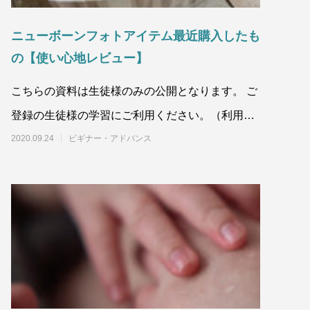
ニューボーンフォトアイテム最近購入したも
の【使い心地レビュー】
こちらの資料は生徒様のみの公開となります。 ご
登録の生徒様の学習にご利用ください。（利用規
約第5条） また、他人への譲渡、コピ
2020.09.24
ビギナー・アドバンス