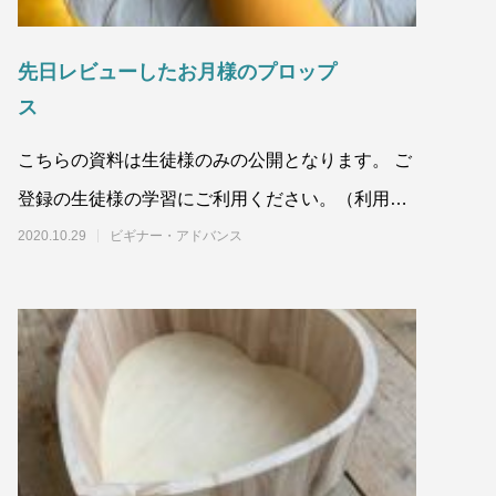
先日レビューしたお月様のプロップ
ス
こちらの資料は生徒様のみの公開となります。 ご
登録の生徒様の学習にご利用ください。（利用規
約第5条） また、他人への譲渡、コピ
2020.10.29
ビギナー・アドバンス