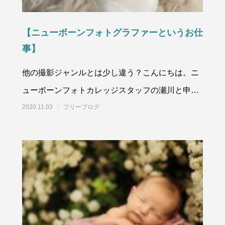
【ニューボーンフォトグラファーというお仕
事】
他の撮影ジャンルとは少し違う？こんにちは。ニ
ューボーンフォトカレッジスタッフの瀬川と申し
ます。みなさんはご自身が「
2020.11.03
フリーブログ