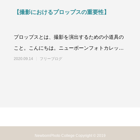
【撮影におけるプロップスの重要性】
プロップスとは、撮影を演出するための小道具の
こと。こんにちは。ニューボーンフォトカレッジ
スタッフの瀬川と申します。
2020.09.14
フリーブログ
NewbornPhoto College Copyright © 2019