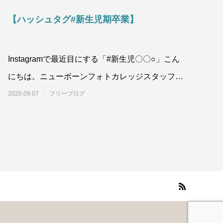
【ハッシュタグ#新生児期卒業】
Instagramで最近目にする「#新生児〇〇○」こん
にちは。ニューボーンフォトカレッジスタッフの
瀬川と申します。9月に入
2020.09.07
フリーブログ