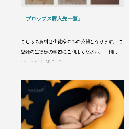
「プロップス購入先一覧」
こちらの資料は生徒様のみの公開となります。 ご
登録の生徒様の学習にご利用ください。（利用規
約第5条） また、他人への譲
2021.02.25
入門コース