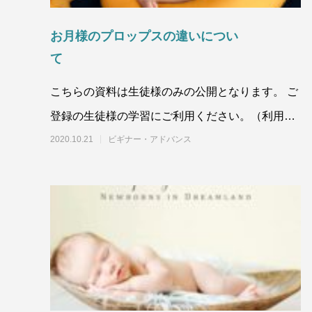
お月様のプロップスの違いについ
て
こちらの資料は生徒様のみの公開となります。 ご
登録の生徒様の学習にご利用ください。（利用規
約第5条） また、他人への譲渡、コピ
2020.10.21
ビギナー・アドバンス